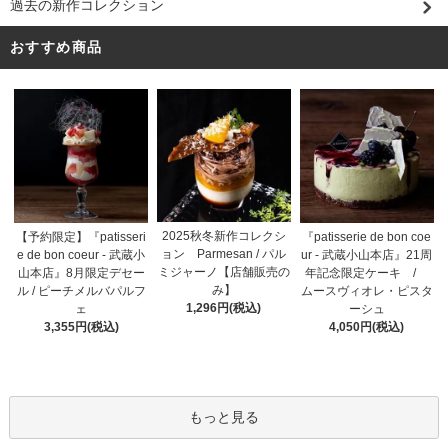
過去の新作コレクション
おすすめ商品
2025秋冬新作コレクシ
【予約限定】『patisseri
『patisserie de bon coe
ョン Parmesan / パル
e de bon coeur - 武蔵小
ur - 武蔵小山本店』21周
ミジャーノ【店舗販売の
山本店』8月限定デセー
年記念限定ケーキ /
み】
ル / ピーチメルバパルフ
ムースヴィオレ・ピスタ
1,296円(税込)
ェ
ーシュ
3,355円(税込)
4,050円(税込)
もっと見る