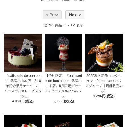
< Prev
Next >
98
1
12
全
商品
-
表示
『patisserie de bon coe
【予約限定】『patisseri
2025秋冬新作コレクシ
ur - 武蔵小山本店』21周
e de bon coeur - 武蔵小
ョン Parmesan / パル
年記念限定ケーキ /
山本店』8月限定デセー
ミジャーノ【店舗販売の
ムースヴィオレ・ピスタ
ル / ピーチメルバパルフ
み】
ーシュ
ェ
1,296円(税込)
4,050円(税込)
3,355円(税込)