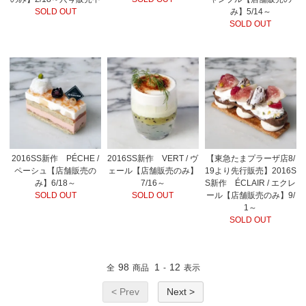
SOLD OUT
み】5/14～
SOLD OUT
2016SS新作 PÉCHE /
2016SS新作 VERT / ヴ
【東急たまプラーザ店8/
ペーシュ【店舗販売の
ェール【店舗販売のみ】
19より先行販売】2016S
み】6/18～
7/16～
S新作 ÉCLAIR / エクレ
SOLD OUT
SOLD OUT
ール【店舗販売のみ】9/
1～
SOLD OUT
98
1
12
全
商品
-
表示
< Prev
Next >