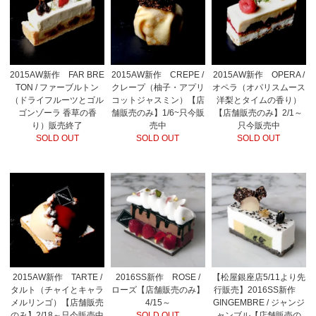
2015AW新作 FAR BRE
2015AW新作 CREPE /
2015AW新作 OPERA /
TON / ファーブルトン
クレープ（柚子・アプリ
オペラ（オパリスムース
（ドライフルーツとゴル
コットジャスミン）【店
洋梨とタイムの香り）
ゴンゾーラ 香草の香
舗販売のみ】1/6~只今販
【店舗販売のみ】2/1～
り）販売終了
売中
只今販売中
SOLD OUT
SOLD OUT
SOLD OUT
2015AW新作 TARTE /
2016SS新作 ROSE /
【松屋銀座店5/11より先
タルト（チャイとキャラ
ローズ【店舗販売のみ】
行販売】2016SS新作
メルリンゴ）【店舗販売
4/15～
GINGEMBRE / ジャンジ
のみ】2/18～只今販売中
SOLD OUT
ャンブル【店舗販売の