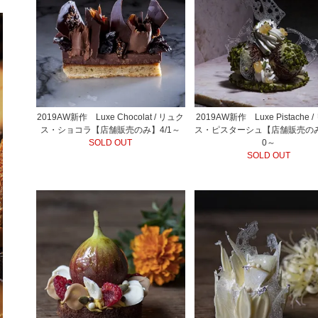
2019AW新作 Luxe Chocolat / リュク
2019AW新作 Luxe Pistache 
ス・ショコラ【店舗販売のみ】4/1～
ス・ピスターシュ【店舗販売のみ
SOLD OUT
0～
SOLD OUT