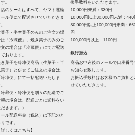
ます。
換手数料をいただきます。
当店のケーキはすべて、ヤマト運輸
10,000円未満：330円
クール便にて配送させていただきま
10,000円以上30,000円未満：44
す。
30,000円以上100,000円未満：66
生菓子・半生菓子のみのご注文の場
円
合は「冷凍便」、焼き菓子のみのご
100,000円以上：1100円
注文の場合は「冷蔵便」にてご配送
銀行振込
しております。
焼き菓子を冷凍便商品（生菓子・半
商品お申込後のメールで口座番号
生菓子）と併せてご注文の場合は、
お知らせ致します。
「冷凍便」にて一括配送いたしま
お振込手数料はお客様のご負担と
す。
せていただきます。
（冷蔵便・冷凍便を別々の配送でご
希望の場合は、配送ごとに送料をい
ただきます。）
クール配送料金（税込）は下記のと
おりです。
【
詳しくはこちら
】