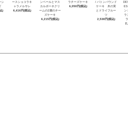
ーシ
ースショコラキ
ンベールとマス
ラチーズケーキ
/ バトンパウンド
DE
ズ
ャラメルサレ
カルポーネクリ
6,050円(税込)
ケーキ 木の実
ES
込)
6,416円(税込)
ームの2層のチー
とドライフルー
ン
ズケーキ
ツ
ラ
6,215円(税込)
2,538円(税込)
2