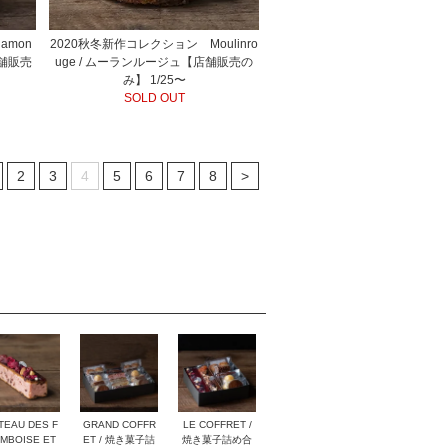
amon
2020秋冬新作コレクション Moulinro
店舗販売
uge / ムーランルージュ【店舗販売の
み】 1/25〜
SOLD OUT
2
3
4
5
6
7
8
>
TEAU DES F
GRAND COFFR
LE COFFRET /
MBOISE ET
ET / 焼き菓子詰
焼き菓子詰め合