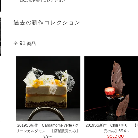
2015秋冬新作コレクション
過去の新作コレクション
91
全
商品
2019SS新作 Cardamome verte / グ
2019SS新作 Chili / チリ 
リーンカルダモン 【店舗販売のみ】
売のみ】6/14～
8/9～
SOLD OUT