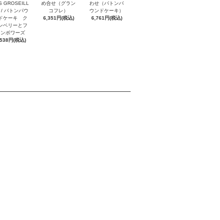
S GROSEILL
め合せ（グラン
わせ（バトンパ
 / バトンパウ
コフレ）
ウンドケーキ）
ドケーキ ク
6,351円(税込)
6,761円(税込)
ンベリーとフ
ランボワーズ
,538円(税込)