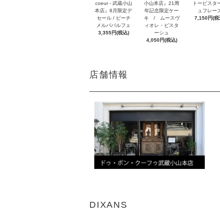
coeur - 武蔵小山
小山本店』21周
トーピスタ
本店』8月限定デ
年記念限定ケー
ュフレー
セール / ピーチ
キ / ムースヴ
7,150円(税
メルバパルフェ
ィオレ・ピスタ
3,355円(税込)
ーシュ
4,050円(税込)
店舗情報
DIXANS