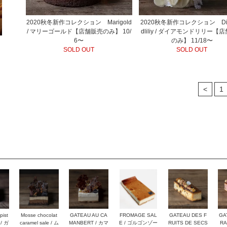
2020秋冬新作コレクション Marigold
2020秋冬新作コレクション Di
/ マリーゴールド【店舗販売のみ】 10/
dliliy / ダイアモンドリリー【
6〜
のみ】 11/18〜
SOLD OUT
SOLD OUT
<
1
pist
Mosse chocolat
GATEAU AU CA
FROMAGE SAL
GATEAU DES F
GA
 / ガ
caramel sale / ム
MANBERT / カマ
E / ゴルゴンゾー
RUITS DE SECS
RA