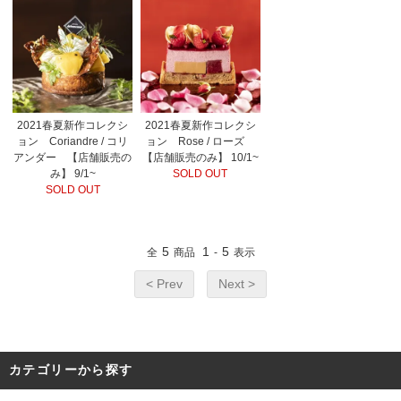
2021春夏新作コレクシ
2021春夏新作コレクシ
ョン Coriandre / コリ
ョン Rose / ローズ
アンダー 【店舗販売の
【店舗販売のみ】 10/1~
み】 9/1~
SOLD OUT
SOLD OUT
5
1
5
全
商品
-
表示
< Prev
Next >
カテゴリーから探す