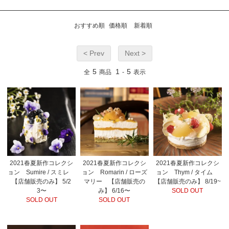
おすすめ順
価格順
新着順
< Prev
Next >
5
1
5
全
商品
-
表示
2021春夏新作コレクシ
2021春夏新作コレクシ
2021春夏新作コレクシ
ョン Sumire / スミレ
ョン Romarin / ローズ
ョン Thym / タイム
【店舗販売のみ】 5/2
マリー 【店舗販売の
【店舗販売のみ】 8/19~
3〜
み】 6/16〜
SOLD OUT
SOLD OUT
SOLD OUT