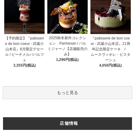
2025秋冬新作コレクシ
【予約限定】『patisseri
『patisserie de bon coe
ョン Parmesan / パル
e de bon coeur - 武蔵小
ur - 武蔵小山本店』21周
ミジャーノ【店舗販売の
山本店』8月限定デセー
年記念限定ケーキ /
み】
ル / ピーチメルバパルフ
ムースヴィオレ・ピスタ
1,296円(税込)
ェ
ーシュ
3,355円(税込)
4,050円(税込)
もっと見る
店舗情報