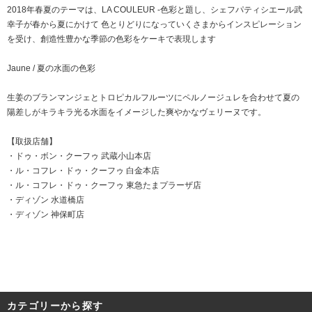
2018年春夏のテーマは、LA COULEUR -色彩と題し、シェフパティシエール武
幸子が春から夏にかけて 色とりどりになっていくさまからインスピレーション
を受け、創造性豊かな季節の色彩をケーキで表現します
Jaune / 夏の水面の色彩
生姜のブランマンジェとトロピカルフルーツにペルノージュレを合わせて夏の
陽差しがキラキラ光る水面をイメージした爽やかなヴェリーヌです。
【取扱店舗】
・
ドゥ・ボン・クーフゥ 武蔵小山本店
・
ル・コフレ・ドゥ・クーフゥ 白金本店
・
ル・コフレ・ドゥ・クーフゥ 東急たまプラーザ店
・
ディゾン 水道橋店
・ディゾン 神保町店
カテゴリーから探す