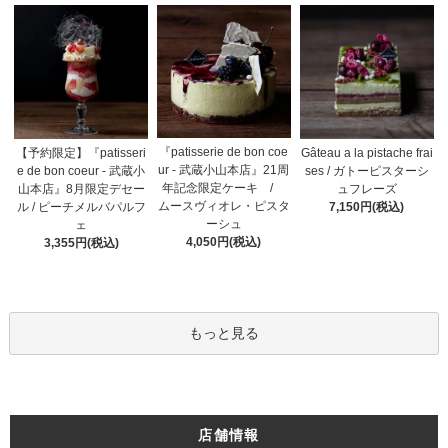
『patisserie de bon coe
【予約限定】『patisseri
Gâteau a la pistache frai
ur - 武蔵小山本店』21周
e de bon coeur - 武蔵小
ses / ガトーピスターシ
年記念限定ケーキ /
山本店』8月限定デセー
ュフレーズ
ムースヴィオレ・ピスタ
ル / ピーチメルバパルフ
7,150円(税込)
ーシュ
ェ
4,050円(税込)
3,355円(税込)
もっと見る
店舗情報