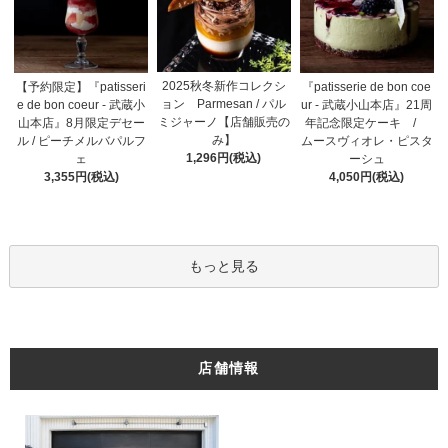
2025秋冬新作コレクシ
【予約限定】『patisseri
『patisserie de bon coe
ョン Parmesan / パル
e de bon coeur - 武蔵小
ur - 武蔵小山本店』21周
ミジャーノ【店舗販売の
山本店』8月限定デセー
年記念限定ケーキ /
み】
ル / ピーチメルバパルフ
ムースヴィオレ・ピスタ
1,296円(税込)
ェ
ーシュ
3,355円(税込)
4,050円(税込)
もっと見る
店舗情報