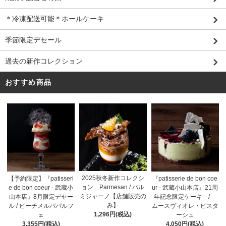
＊冷凍配送可能＊ホールケーキ
季節限定デセール
過去の新作コレクション
おすすめ商品
2025秋冬新作コレクシ
【予約限定】『patisseri
『patisserie de bon coe
ョン Parmesan / パル
e de bon coeur - 武蔵小
ur - 武蔵小山本店』21周
ミジャーノ【店舗販売の
山本店』8月限定デセー
年記念限定ケーキ /
み】
ル / ピーチメルバパルフ
ムースヴィオレ・ピスタ
1,296円(税込)
ェ
ーシュ
3,355円(税込)
4,050円(税込)