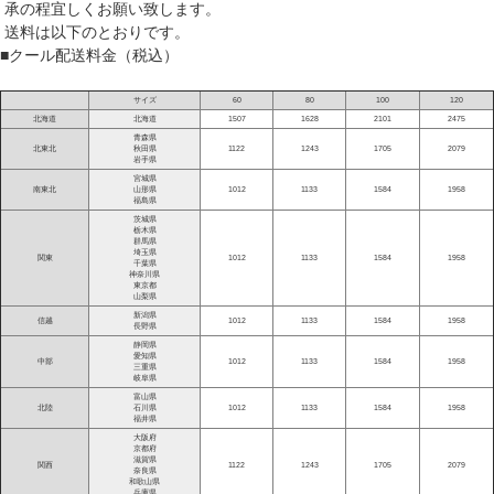
承の程宜しくお願い致します。
送料は以下のとおりです。
■クール配送料金（税込）
サイズ
60
80
100
120
北海道
北海道
1507
1628
2101
2475
青森県
北東北
秋田県
1122
1243
1705
2079
岩手県
宮城県
南東北
山形県
1012
1133
1584
1958
福島県
茨城県
栃木県
群馬県
埼玉県
関東
1012
1133
1584
1958
千葉県
神奈川県
東京都
山梨県
新潟県
信越
1012
1133
1584
1958
長野県
静岡県
愛知県
中部
1012
1133
1584
1958
三重県
岐阜県
富山県
北陸
石川県
1012
1133
1584
1958
福井県
大阪府
京都府
滋賀県
関西
1122
1243
1705
2079
奈良県
和歌山県
兵庫県