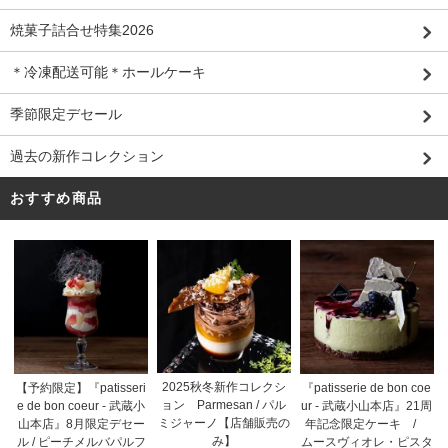
焼菓子詰合せ特集2026
＊冷凍配送可能＊ホールケーキ
季節限定デセール
過去の新作コレクション
おすすめ商品
2025秋冬新作コレクシ
【予約限定】『patisseri
『patisserie de bon coe
ョン Parmesan / パル
e de bon coeur - 武蔵小
ur - 武蔵小山本店』21周
ミジャーノ【店舗販売の
山本店』8月限定デセー
年記念限定ケーキ /
み】
ル / ピーチメルバパルフ
ムースヴィオレ・ピスタ