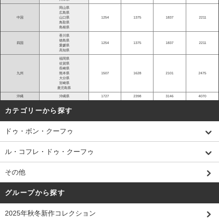
岡山県
広島県
中国
山口県
1254
1375
1837
2211
鳥取県
島根県
香川県
徳島県
四国
1254
1375
1837
2211
愛媛県
高知県
福岡県
佐賀県
長崎県
九州
熊本県
1507
1628
2101
2475
大分県
宮崎県
鹿児島県
沖縄
沖縄県
1727
2398
3146
4070
カテゴリーから探す
ドゥ・ボン・クーフゥ
ル・コフレ・ドゥ・クーフゥ
その他
グループから探す
2025年秋冬新作コレクション