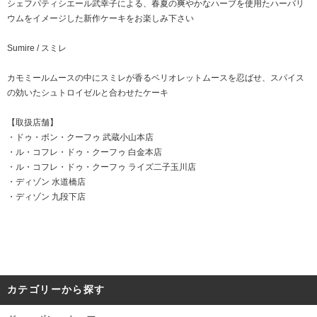
シェフパティシエール武幸子による、春夏の爽やかなハーブを使用たハーバリ
ウムをイメージした新作ケーキをお楽しみ下さい
Sumire / スミレ
カモミールムースの中にスミレが香るベリオレットムースを忍ばせ、スパイス
の効いたシュトロイゼルと合わせたケーキ
【取扱店舗】
・
ドゥ・ボン・クーフゥ 武蔵小山本店
・
ル・コフレ・ドゥ・クーフゥ 白金本店
・
ル・コフレ・ドゥ・クーフゥ ライズ二子玉川店
・
ディゾン 水道橋店
・ディゾン 九段下店
カテゴリーから探す