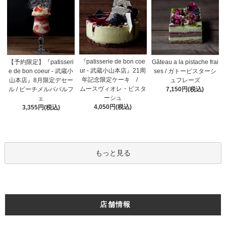
『patisserie de bon coe
【予約限定】『patisseri
Gâteau a la pistache frai
ur - 武蔵小山本店』21周
e de bon coeur - 武蔵小
ses / ガトーピスターシ
年記念限定ケーキ /
山本店』8月限定デセー
ュフレーズ
ムースヴィオレ・ピスタ
ル / ピーチメルバパルフ
7,150円(税込)
ーシュ
ェ
4,050円(税込)
3,355円(税込)
もっと見る
店舗情報