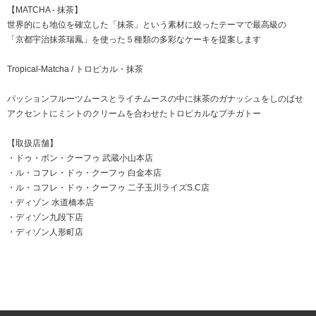
【MATCHA - 抹茶】
世界的にも地位を確立した「抹茶」という素材に絞ったテーマで最高級の
「京都宇治抹茶瑞鳳」を使った５種類の多彩なケーキを提案します
Tropical-Matcha / トロピカル・抹茶
パッションフルーツムースとライチムースの中に抹茶のガナッシュをしのばせ
アクセントにミントのクリームを合わせたトロピカルなプチガトー
【取扱店舗】
・
ドゥ・ボン・クーフゥ 武蔵小山本店
・
ル・コフレ・ドゥ・クーフゥ 白金本店
・
ル・コフレ・ドゥ・クーフゥ 二子玉川ライズS.C店
・
ディゾン 水道橋本店
・
ディゾン九段下店
・
ディゾン人形町店