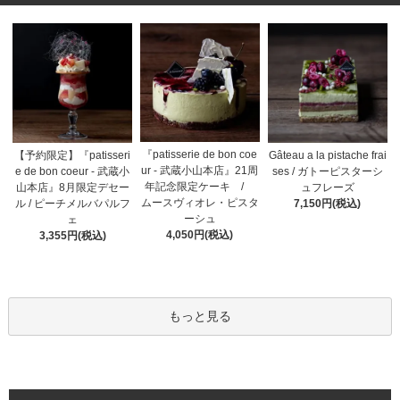
『patisserie de bon coe
【予約限定】『patisseri
Gâteau a la pistache frai
ur - 武蔵小山本店』21周
e de bon coeur - 武蔵小
ses / ガトーピスターシ
年記念限定ケーキ /
山本店』8月限定デセー
ュフレーズ
ムースヴィオレ・ピスタ
ル / ピーチメルバパルフ
7,150円(税込)
ーシュ
ェ
4,050円(税込)
3,355円(税込)
もっと見る