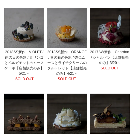
2018SS新作 VIOLET /
2018SS新作 ORANGE
2017AW新作 Chardon
雨の日の色彩 / 青リンゴ
/ 春の花の色彩 / 杏仁ム
/ シャルドン【店舗販売
とベルガモットのムース
ースとライチクリームの
のみ】3/20～
ケーキ【店舗販売のみ】
タルトレット【店舗販売
SOLD OUT
5/21～
のみ】4/21～
SOLD OUT
SOLD OUT