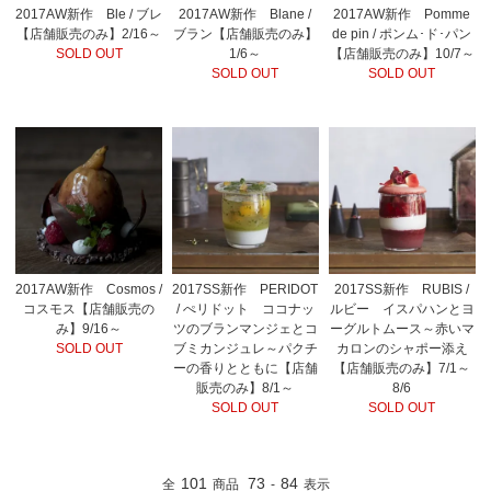
2017AW新作 Ble / ブレ
2017AW新作 Blane /
2017AW新作 Pomme
【店舗販売のみ】2/16～
ブラン【店舗販売のみ】
de pin / ポンム･ド･パン
SOLD OUT
1/6～
【店舗販売のみ】10/7～
SOLD OUT
SOLD OUT
2017AW新作 Cosmos /
2017SS新作 PERIDOT
2017SS新作 RUBIS /
コスモス【店舗販売の
/ ぺリドット ココナッ
ルビー イスパハンとヨ
み】9/16～
ツのブランマンジェとコ
ーグルトムース～赤いマ
SOLD OUT
ブミカンジュレ～パクチ
カロンのシャポー添え
ーの香りとともに【店舗
【店舗販売のみ】7/1～
販売のみ】8/1～
8/6
SOLD OUT
SOLD OUT
101
73
84
全
商品
-
表示