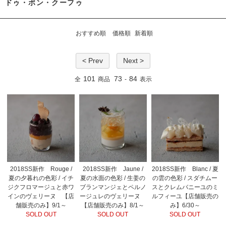
ドゥ・ボン・クーフゥ
おすすめ順
価格順
新着順
< Prev
Next >
101
73
84
全
商品
-
表示
2018SS新作 Rouge /
2018SS新作 Jaune /
2018SS新作 Blanc / 夏
夏の夕暮れの色彩 / イチ
夏の水面の色彩 / 生姜の
の雲の色彩 / スダチムー
ジクフロマージュと赤ワ
ブランマンジェとペルノ
スとクレムバニーユのミ
インのヴェリーヌ 【店
ージュレのヴェリーヌ
ルフィーユ【店舗販売の
舗販売のみ】9/1～
【店舗販売のみ】8/1～
み】6/30～
SOLD OUT
SOLD OUT
SOLD OUT