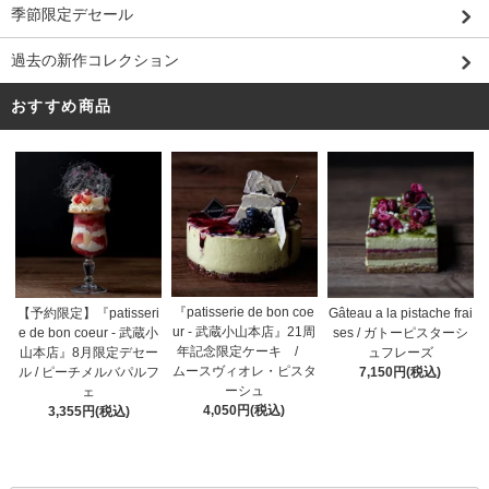
季節限定デセール
過去の新作コレクション
おすすめ商品
『patisserie de bon coe
【予約限定】『patisseri
Gâteau a la pistache frai
ur - 武蔵小山本店』21周
e de bon coeur - 武蔵小
ses / ガトーピスターシ
年記念限定ケーキ /
山本店』8月限定デセー
ュフレーズ
ムースヴィオレ・ピスタ
ル / ピーチメルバパルフ
7,150円(税込)
ーシュ
ェ
4,050円(税込)
3,355円(税込)