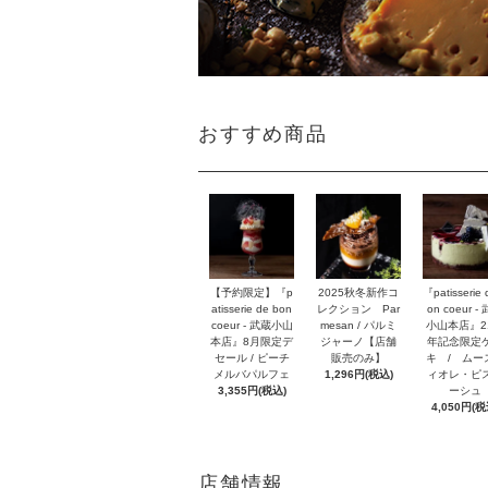
おすすめ商品
【予約限定】『p
2025秋冬新作コ
『patisserie 
atisserie de bon
レクション Par
on coeur -
coeur - 武蔵小山
mesan / パルミ
小山本店』2
本店』8月限定デ
ジャーノ【店舗
年記念限定
セール / ピーチ
販売のみ】
キ / ムー
メルバパルフェ
1,296円(税込)
ィオレ・ピ
3,355円(税込)
ーシュ
4,050円(税
店舗情報