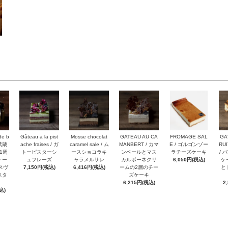
de b
Gâteau a la pist
Mosse chocolat
GATEAU AU CA
FROMAGE SAL
GA
 武蔵
ache fraises / ガ
caramel sale / ム
MANBERT / カマ
E / ゴルゴンゾー
RUI
1周
トーピスターシ
ースショコラキ
ンベールとマス
ラチーズケーキ
/ 
ケー
ュフレーズ
ャラメルサレ
カルポーネクリ
6,050円(税込)
ケ
スヴ
7,150円(税込)
6,416円(税込)
ームの2層のチー
と
スタ
ズケーキ
6,215円(税込)
2
込)