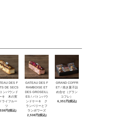
TEAU DES F
GATEAU DES F
GRAND COFFR
TS DE SECS
RAMBOISE ET
ET / 焼き菓子詰
バトンパウンド
DES GROSEILL
め合せ（グラン
ーキ 木の実
ES / バトンパウ
コフレ）
ドライフルー
ンドケーキ ク
6,351円(税込)
ツ
ランベリーとフ
,538円(税込)
ランボワーズ
2,538円(税込)