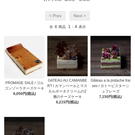
< Prev
Next >
4
1
4
全
商品
-
表示
GATEAU AU CAMANBE
Gâteau a la pistache frai
FROMAGE SALE / ゴル
RT / カマンベールとマス
ses / ガトーピスターシ
ゴンゾーラチーズケーキ
カルポーネクリームの2
ュフレーズ
6,050円(税込)
層のチーズケーキ
7,150円(税込)
6,215円(税込)