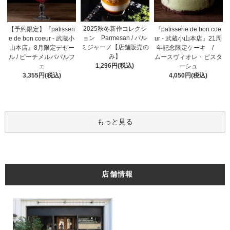
2025秋冬新作コレクシ
【予約限定】『patisseri
『patisserie de bon coe
ョン Parmesan / パル
e de bon coeur - 武蔵小
ur - 武蔵小山本店』21周
ミジャーノ【店舗販売の
山本店』8月限定デセー
年記念限定ケーキ /
み】
ル / ピーチメルバパルフ
ムースヴィオレ・ピスタ
1,296円(税込)
ェ
ーシュ
3,355円(税込)
4,050円(税込)
もっと見る
店舗情報