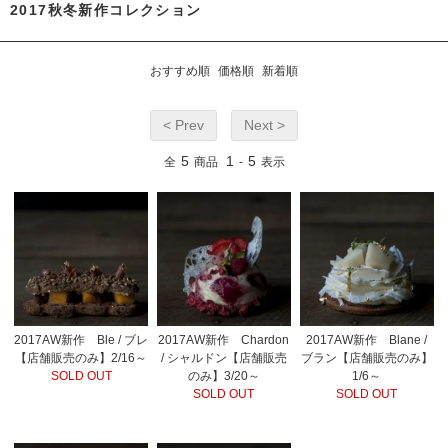
2017秋冬新作コレクション
おすすめ順
価格順
新着順
< Prev
Next >
5
1
5
全
商品
-
表示
2017AW新作 Ble / ブレ
2017AW新作 Chardon
2017AW新作 Blane /
【店舗販売のみ】2/16～
/ シャルドン【店舗販売
ブラン【店舗販売のみ】
SOLD OUT
のみ】3/20～
1/6～
SOLD OUT
SOLD OUT