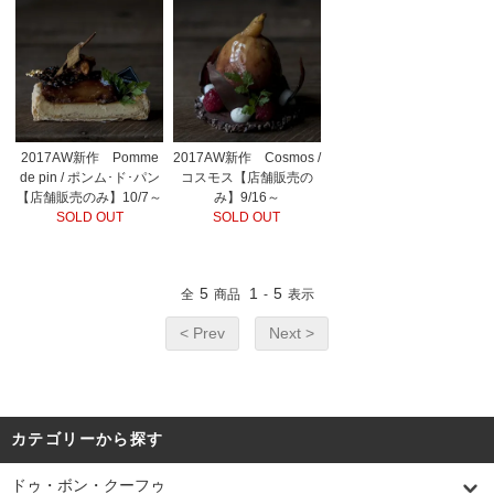
2017AW新作 Pomme
2017AW新作 Cosmos /
de pin / ポンム･ド･パン
コスモス【店舗販売の
【店舗販売のみ】10/7～
み】9/16～
SOLD OUT
SOLD OUT
5
1
5
全
商品
-
表示
< Prev
Next >
カテゴリーから探す
ドゥ・ボン・クーフゥ