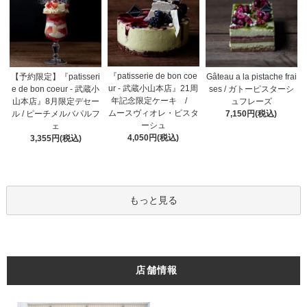
『patisserie de bon coe
【予約限定】『patisseri
Gâteau a la pistache frai
ur - 武蔵小山本店』21周
e de bon coeur - 武蔵小
ses / ガトーピスターシ
年記念限定ケーキ /
山本店』8月限定デセー
ュフレーズ
ムースヴィオレ・ピスタ
ル / ピーチメルバパルフ
7,150円(税込)
ーシュ
ェ
4,050円(税込)
3,355円(税込)
もっと見る
店舗情報