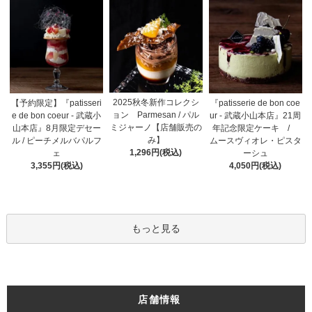
2025秋冬新作コレクシ
【予約限定】『patisseri
『patisserie de bon coe
ョン Parmesan / パル
e de bon coeur - 武蔵小
ur - 武蔵小山本店』21周
ミジャーノ【店舗販売の
山本店』8月限定デセー
年記念限定ケーキ /
み】
ル / ピーチメルバパルフ
ムースヴィオレ・ピスタ
1,296円(税込)
ェ
ーシュ
3,355円(税込)
4,050円(税込)
もっと見る
店舗情報